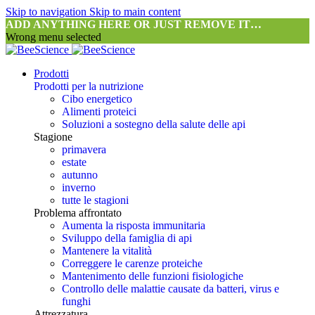
Skip to navigation
Skip to main content
ADD ANYTHING HERE OR JUST REMOVE IT…
Wrong menu selected
Prodotti
Prodotti per la nutrizione
Cibo energetico
Alimenti proteici
Soluzioni a sostegno della salute delle api
Stagione
primavera
estate
autunno
inverno
tutte le stagioni
Problema affrontato
Aumenta la risposta immunitaria
Sviluppo della famiglia di api
Mantenere la vitalità
Correggere le carenze proteiche
Mantenimento delle funzioni fisiologiche
Controllo delle malattie causate da batteri, virus e
funghi
Attrezzatura