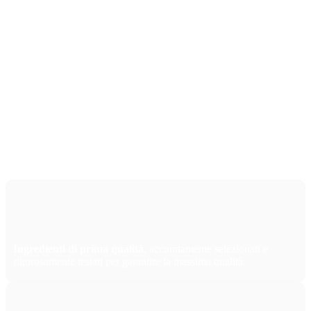
QUALITÀ DEL PRODOTTO
I nostri prodotti sono realizzati con ingredienti
accuratamente selezionati e testati in laboratori
indipendenti, per garantire un'alimentazione
equilibrata e sicura per le api in tutte le stagioni.
Ingredienti di prima qualità
, accuratamente selezionati e
rigorosamente testati per garantire la massima qualità.