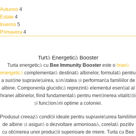
Autunno
4
Estate
4
Inverno
5
Primavera
4
Turtă Energetică Booster
Turta energetică cu
Bee Immunity Booster
este o
hrană
energetică
complementară destinată albinelor, formulată pentru
a susține supraviețuirea, sănătatea și performanța familiilor de
albine. Componenta glucidică reprezintă elementul esențial al
hranei albinelor, fiind fundamentală pentru menținerea vitalității
și funcționării optime a coloniei.
Produsul creează condiții ideale pentru supraviețuirea familiilor
de albine și asigură o dezvoltare armonioasă, corelată pozitiv
cu obținerea unor producții superioare de miere. Turta cu Bee