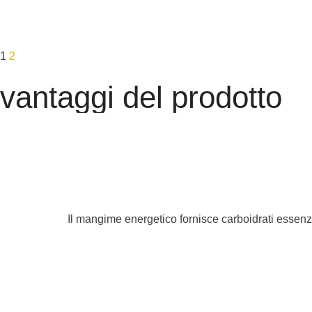
1
2
vantaggi del prodotto
Il mangime energetico fornisce carboidrati essenzia