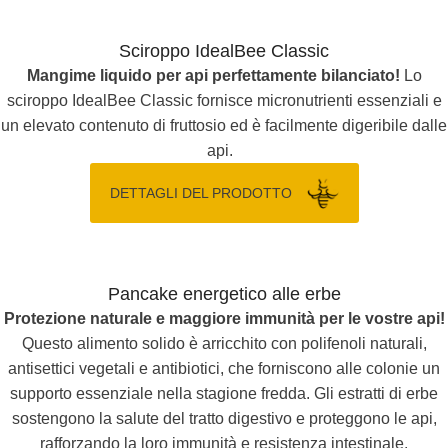
Sciroppo IdealBee Classic
Mangime liquido per api perfettamente bilanciato!
Lo
sciroppo IdealBee Classic fornisce micronutrienti essenziali e
un elevato contenuto di fruttosio ed è facilmente digeribile dalle
api.
DETTAGLI DEL PRODOTTO
Pancake energetico alle erbe
Protezione naturale e maggiore immunità per le vostre api!
Questo alimento solido è arricchito con polifenoli naturali,
antisettici vegetali e antibiotici, che forniscono alle colonie un
supporto essenziale nella stagione fredda. Gli estratti di erbe
sostengono la salute del tratto digestivo e proteggono le api,
rafforzando la loro immunità e resistenza intestinale.