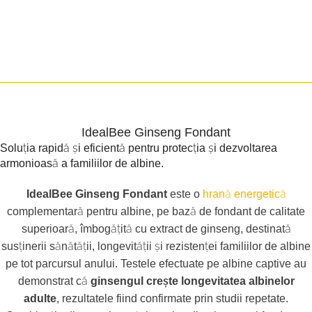
IdealBee Ginseng Fondant
Soluția rapidă și eficientă pentru protecția și dezvoltarea
armonioasă a familiilor de albine.
IdealBee Ginseng Fondant
este o
hrană energetică
complementară pentru albine, pe bază de fondant de calitate
superioară, îmbogățită cu extract de ginseng, destinată
susținerii sănătății, longevității și rezistenței familiilor de albine
pe tot parcursul anului. Testele efectuate pe albine captive au
demonstrat că
ginsengul crește longevitatea albinelor
adulte
, rezultatele fiind confirmate prin studii repetate.