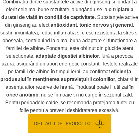
Combinația dintre substanțele active din ginseng și fondant a
oferit cele mai bune rezultate, ajungându-se la
o triplare a
duratei de viață în condiții de captivitate
. Substanțele active
din ginseng au efect
antioxidant, tonic nervos și general
,
susțin imunitatea, reduc inflamația și cresc rezistența la stres și
oboseală, contribuind la o mai bună adaptare și funcționare a
familiei de albine. Fondantul este obținut din glucide atent
selecționate,
adaptate digestiei albinelor
, fără a provoca
uzură, asigurând un aport energetic constant. Testele realizate
pe familii de albine în timpul iernii au confirmat
eficiența
produsului în menținerea supraviețuirii coloniilor
, chiar și în
absența altor rezerve de hrană. Produsul poate fi utilizat
în
orice anotimp
, nu se înmoaie și nu curge în sezonul cald.
Pentru perioadele calde, se recomandă protejarea turtei cu
folie pentru a preveni deshidratarea excesivă.
DETTAGLI DEL PRODOTTO