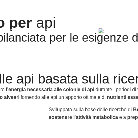
o per
api
ILUPPO
DISTRIBUZIONE E PARTNER
AZIENDA
CATALOGO
lanciata per le esigenze de
le api basata sulla rice
ire
l’energia necessaria alle colonie di api
durante i periodi di 
ro alveari
fornendo alle api un apporto ottimale di
nutrienti esse
Sviluppata sulla base delle ricerche di
Be
sostenere l'attività metabolica
e a
prep