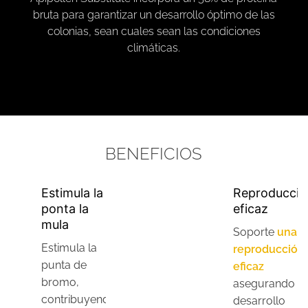
bruta para garantizar un desarrollo óptimo de las
colonias, sean cuales sean las condiciones
climáticas.
BENEFICIOS
Estimula la
Reproducció
ponta la
eficaz
mula
Soporte
una
Estimula la
reproducción
punta de
eficaz
bromo,
asegurando el
contribuyendo
desarrollo