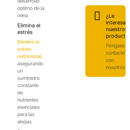
desarrollo
óptimo de la
reina.
¿Le
interesan
Elimina el
nuestros
estrés
producto
Elimina el
Póngase e
estrés
contacto
nutricional,
con
asegurando
nosotros
un
suministro
constante
de
nutrientes
esenciales
para las
abejas.