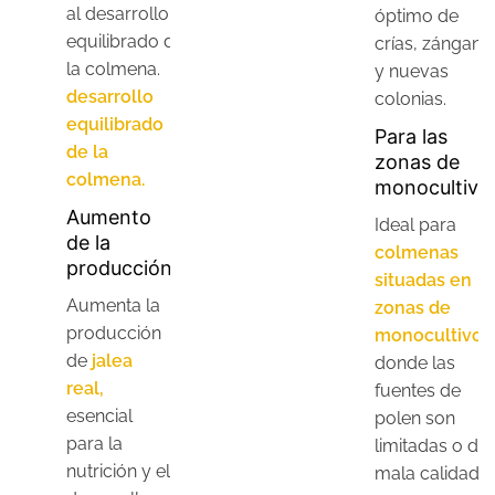
al desarrollo
óptimo de
equilibrado de
crías, zángano
la colmena.
y nuevas
desarrollo
colonias.
equilibrado
Para las
de la
zonas de
colmena.
monocultivo
Aumento
Ideal para
de la
colmenas
producción
situadas en
Aumenta la
zonas de
producción
monocultivo
de
jalea
donde las
real,
fuentes de
esencial
polen son
para la
limitadas o de
nutrición y el
mala calidad.