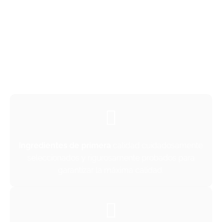
CALIDAD DEL PRODUCTO
Nuestros productos se elaboran con ingredientes
cuidadosamente seleccionados y probados en
laboratorios independientes, lo que garantiza una
dieta equilibrada y segura para las abejas en
todas las estaciones.
Ingredientes de primera
calidad cuidadosamente
seleccionados y rigurosamente probados para
garantizar la máxima calidad.