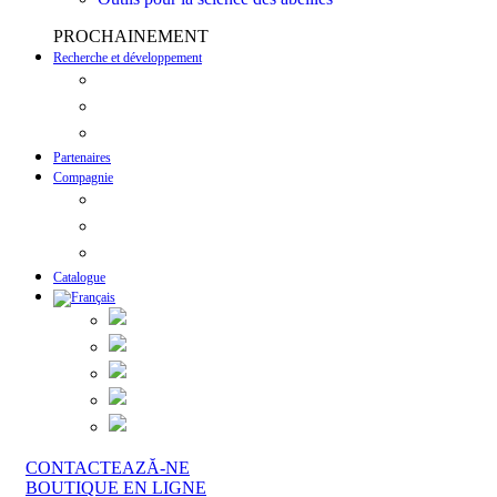
PROCHAINEMENT
Recherche et développement
L’ALIMENTATION DES ABEILLES ET SON IMP
DÉPARTEMENT DE LA RECHERCHE ET DU DÉ
ÉTUDES, TRAVAIL ET ÉDUCATION
Partenaires
Compagnie
QUI SOMMES-NOUS
ACTUALITÉS ET MÉDIAS
INNOVATION ET TECHNOLOGIE
Catalogue
CONTACTEAZĂ-NE
BOUTIQUE EN LIGNE