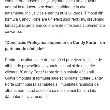
combaterea nosemozei și acționează ca un adjuvant
natural în reducerea rezistenței albinelor la alte
tratamente, inclusiv cele pentru puietul văros. Timolul din
formula Candy Forte are un efect ușor repulsiv, prevenind
furtișagul și protejând coloniile de infestarea suplimentară
cu varroa.
*Concluzie: Protejarea stupinelor cu Candy Forte – un
partener de nădejde*
Pentru apicultorii care doresc să-și protejeze familiile de
albine de provocările sezonului actual și de riscurile
viitoare, *Candy Forte* reprezintă o soluție eficientă.
Grație timolului și formulei sale echilibrate, turtele Candy
Forte contribuie la sănătatea și imunitatea familiilor de
albine, permițând acestora să reziste mai bine în fața
dăunătorilor și virusurilor.