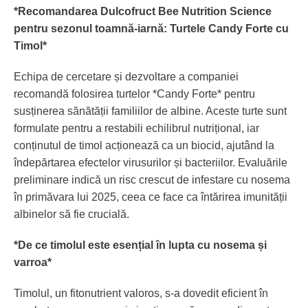
*Recomandarea Dulcofruct Bee Nutrition Science
pentru sezonul toamnă-iarnă: Turtele Candy Forte cu
Timol*
Echipa de cercetare și dezvoltare a companiei
recomandă folosirea turtelor *Candy Forte* pentru
susținerea sănătății familiilor de albine. Aceste turte sunt
formulate pentru a restabili echilibrul nutrițional, iar
conținutul de timol acționează ca un biocid, ajutând la
îndepărtarea efectelor virusurilor și bacteriilor. Evaluările
preliminare indică un risc crescut de infestare cu nosema
în primăvara lui 2025, ceea ce face ca întărirea imunității
albinelor să fie crucială.
*De ce timolul este esențial în lupta cu nosema și
varroa*
Timolul, un fitonutrient valoros, s-a dovedit eficient în