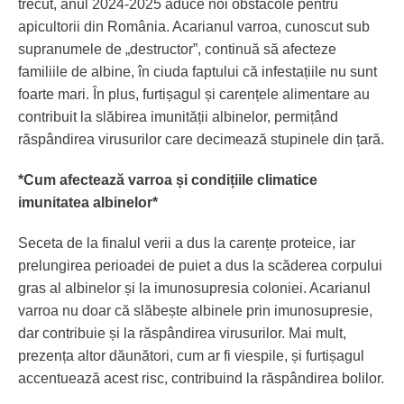
trecut, anul 2024-2025 aduce noi obstacole pentru
apicultorii din România. Acarianul varroa, cunoscut sub
supranumele de „destructor”, continuă să afecteze
familiile de albine, în ciuda faptului că infestațiile nu sunt
foarte mari. În plus, furtișagul și carențele alimentare au
contribuit la slăbirea imunității albinelor, permițând
răspândirea virusurilor care decimează stupinele din țară.
*Cum afectează varroa și condițiile climatice
imunitatea albinelor*
Seceta de la finalul verii a dus la carențe proteice, iar
prelungirea perioadei de puiet a dus la scăderea corpului
gras al albinelor și la imunosupresia coloniei. Acarianul
varroa nu doar că slăbește albinele prin imunosupresie,
dar contribuie și la răspândirea virusurilor. Mai mult,
prezența altor dăunători, cum ar fi viespile, și furtișagul
accentuează acest risc, contribuind la răspândirea bolilor.