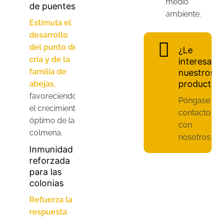
medio
de puentes
ambiente.
Estimula el
desarrollo
del punto de
¿Le
cría y de la
interesan
familia de
nuestros
producto
abejas,
favoreciendo
Póngase e
el crecimiento
contacto
óptimo de la
con
colmena.
nosotros
Inmunidad
reforzada
para las
colonias
Refuerza la
respuesta