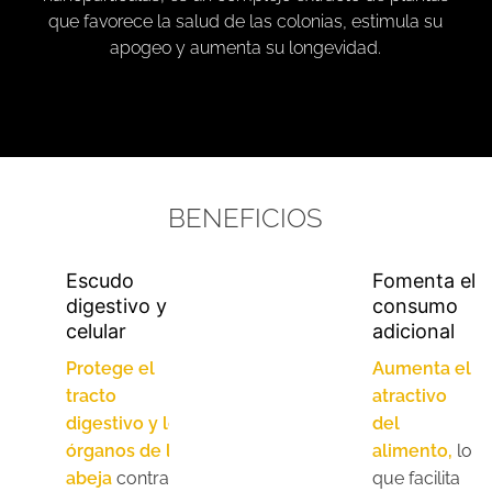
que favorece la salud de las colonias, estimula su
apogeo y aumenta su longevidad.
BENEFICIOS
Escudo
Fomenta el
digestivo y
consumo
celular
adicional
Protege el
Aumenta el
tracto
atractivo
digestivo y los
del
órganos de la
alimento,
lo
abeja
contra
que facilita