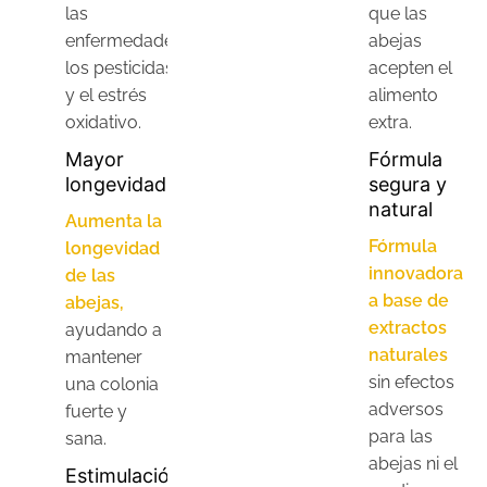
las
que las
enfermedades,
abejas
los pesticidas
acepten el
y el estrés
alimento
oxidativo.
extra.
Mayor
Fórmula
longevidad
segura y
natural
Aumenta la
Fórmula
longevidad
innovadora
de las
a base de
abejas,
extractos
ayudando a
naturales
mantener
sin efectos
una colonia
adversos
fuerte y
para las
sana.
abejas ni el
Estimulación