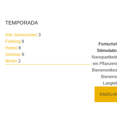
TEMPORADA
Alle Jahreszeiten
3
Frühling
8
Fortschri
Herbst
8
Stimulatio
Sommer
6
Nanopartikelt
Winter
2
ein Pflanzene
Bienenvolkes 
Bienenst
Langleb
EINZELH