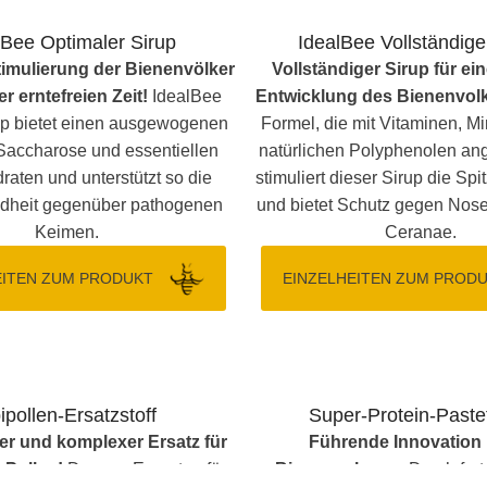
lBee Optimaler Sirup
IdealBee Vollständige
imulierung der Bienenvölker
Vollständiger Sirup für ei
r erntefreien Zeit!
IdealBee
Entwicklung des Bienenvol
up bietet einen ausgewogenen
Formel, die mit Vitaminen, M
Saccharose und essentiellen
natürlichen Polyphenolen ange
aten und unterstützt so die
stimuliert dieser Sirup die Spi
heit gegenüber pathogenen
und bietet Schutz gegen Nos
Keimen.
Ceranae.
EITEN ZUM PRODUKT
EINZELHEITEN ZUM PROD
ipollen-Ersatzstoff
Super-Protein-Paste
er und komplexer Ersatz für
Führende Innovation 
 Pollen!
Der von Experten für
Bienennahrung
Durch fortschrittliche