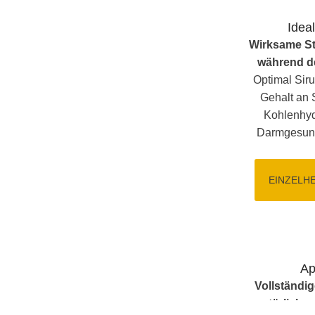
Idea
Wirksame St
während de
Optimal Sir
Gehalt an 
Kohlenhydr
Darmgesund
EINZELH
Ap
Vollständig
natürlichen