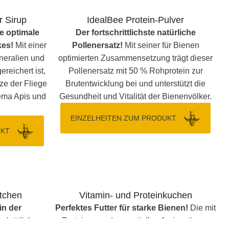
r Sirup
IdealBee Protein-Pulver
ne optimale
Der fortschrittlichste natürliche
kes!
Mit einer
Pollenersatz!
Mit seiner für Bienen
ineralien und
optimierten Zusammensetzung trägt dieser
reichert ist,
Pollenersatz mit 50 % Rohprotein zur
tze der Fliege
Brutentwicklung bei und unterstützt die
ema Apis und
Gesundheit und Vitalität der Bienenvölker.
EINZELHEITEN ZUM PRODUKT
UKT
tchen
Vitamin- und Proteinkuchen
in der
Perfektes Futter für starke Bienen!
Die mit
Proteinen und essentiellen Aminosäuren