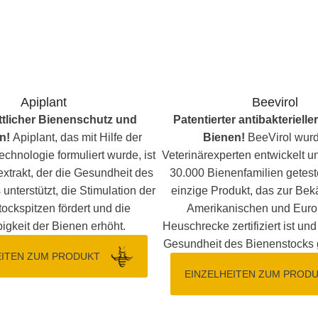
Apiplant
Beevirol
ttlicher Bienenschutz und
Patentierter antibakterielle
n!
Apiplant, das mit Hilfe der
Bienen!
BeeVirol wurde von
echnologie formuliert wurde, ist
Veterinärexperten entwickelt u
xtrakt, der die Gesundheit des
30.000 Bienenfamilien geteste
unterstützt, die Stimulation der
einzige Produkt, das zur Be
ockspitzen fördert und die
Amerikanischen und Euro
igkeit der Bienen erhöht.
Heuschrecke zertifiziert ist un
Gesundheit des Bienenstocks g
EITEN ZUM PRODUKT
EINZELHEITEN ZUM PROD