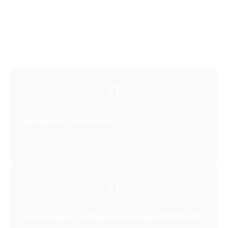
CALIDAD DEL PRODUCTO
Nuestros productos se elaboran con ingredientes
cuidadosamente seleccionados y probados en
laboratorios independientes, lo que garantiza una
dieta equilibrada y segura para las abejas en
todas las estaciones.
Ingredientes de primera
calidad cuidadosamente
seleccionados y rigurosamente probados para
garantizar la máxima calidad.
Autorización sanitaria veterinaria ROVN0088