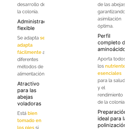
desarrollo de
de las abejas,
la colonia.
garantizando 
asimilación
Administración
óptima.
flexible
Perfil
Se adapta
se
completo de
adapta
aminoácidos
fácilmente
a
Aporta todos
diferentes
los
nutrientes
métodos de
esenciales
alimentación.
para la salud
Atractivo
y el
para las
rendimiento
abejas
de la colonia.
voladoras
Preparación
Está
bien
ideal para la
tomado en
polinización
los pies
si