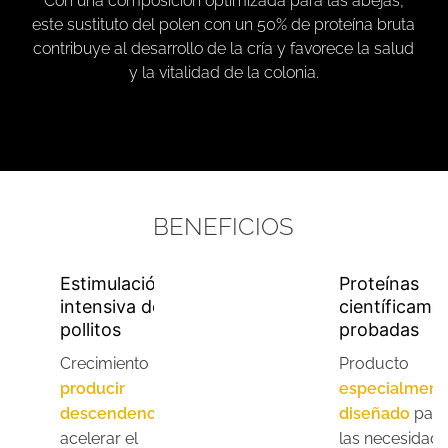
Con una composición optimizada para las abejas,
este sustituto del polen con un 50% de proteína bruta
contribuye al desarrollo de la cría y favorece la salud
y la vitalidad de la colonia.
BENEFICIOS
Estimulación
Proteínas
intensiva de
científicame
pollitos
probadas
Crecimiento
Producto
producir
especialment
descendencia,
diseñado
para
acelerar el
las necesidad