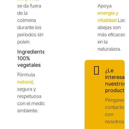
se da fuera
Apoya
de la
energía y
colmena
vitalidad
Las
durante los
abejas son
periodos sin
más eficaces
polen.
en la
naturaleza.
Ingredientes
100%
vegetales
¿Le
Fórmula
interesan
natural,
nuestros
segura y
producto
respetuosa
Póngase e
con el medio
contacto
ambiente.
con
nosotros